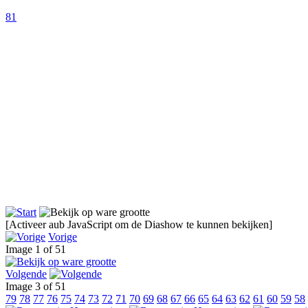
81
[Activeer aub JavaScript om de Diashow te kunnen bekijken]
Vorige
Image 1 of 51
Volgende
Image 3 of 51
79
78
77
76
75
74
73
72
71
70
69
68
67
66
65
64
63
62
61
60
59
58