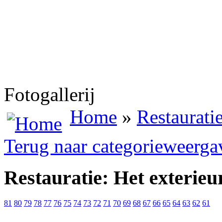
Fotogallerij
Home
»
Restauratie
Terug naar categorieweerga
Restauratie: Het exterieu
81
80
79
78
77
76
75
74
73
72
71
70
69
68
67
66
65
64
63
62
61