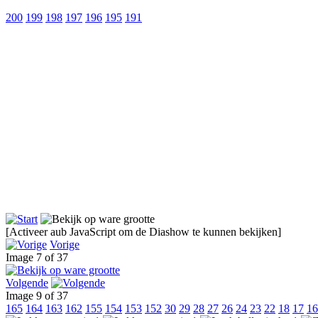
200
199
198
197
196
195
191
[Activeer aub JavaScript om de Diashow te kunnen bekijken]
Vorige
Image 7 of 37
Volgende
Image 9 of 37
165
164
163
162
155
154
153
152
30
29
28
27
26
24
23
22
18
17
16