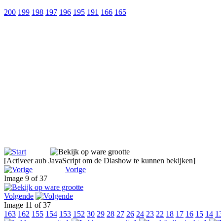
200
199
198
197
196
195
191
166
165
[Activeer aub JavaScript om de Diashow te kunnen bekijken]
Vorige
Image 9 of 37
Volgende
Image 11 of 37
163
162
155
154
153
152
30
29
28
27
26
24
23
22
18
17
16
15
14
1