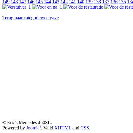
149
148
147
146
145
144
143
142
141
140
139
138
137
136
135
13
Terug naar categorieweergave
© Eric's Mercedes 450SL.
Powered by
Joomla!
. Valid
XHTML
and
CSS
.