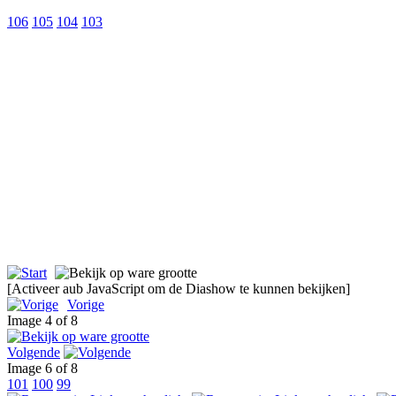
106
105
104
103
[Activeer aub JavaScript om de Diashow te kunnen bekijken]
Vorige
Image 4 of 8
Volgende
Image 6 of 8
101
100
99